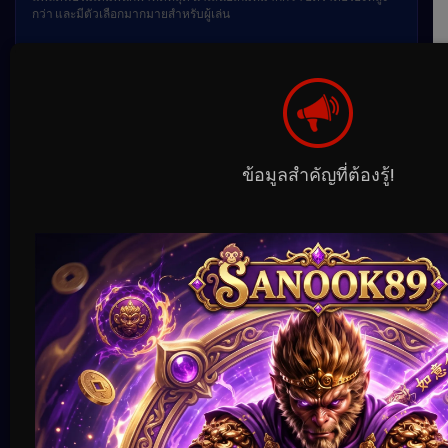
กว่า และมีตัวเลือกมากมายสำหรับผู้เล่น
คาสิโนสด
แพลตฟอร์มที่ได้รับเลือกจากค่ายเกมชั้นนำของโลก พร้อมเกมที่มีให้เลือก
เล่นมากที่สุด
ข้อมูลสำคัญที่ต้องรู้!
เดิมพันหวย
แพลตฟอร์มหวยที่น่าสนใจจากผู้ให้บริการระดับโลกที่พร้อมมอบรางวัล
ใหญ่ให้คุณ