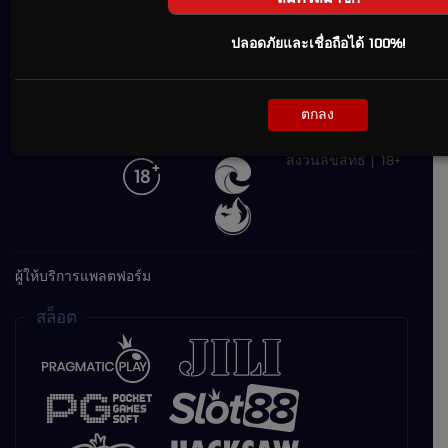
ปลอดภัยและเชื่อถือได้ 100%!
ได้รับการ
ความรับผิด
เบราว์เซอร์ที่
รับรองจาก
ชอบในการเล่น
รองรับ
ตกลง
©2026 SANOOK89
สงวนลิขสิทธิ์ | 18+
ผู้ให้บริการแพลตฟอร์ม
สล็อต