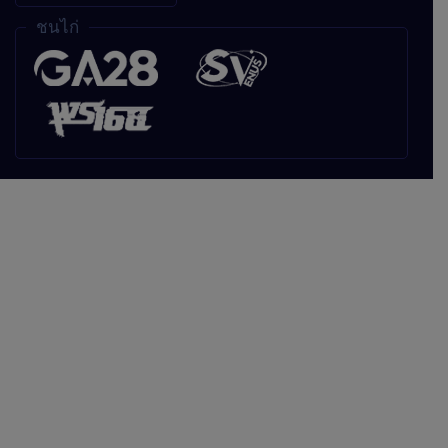
ชนไก่