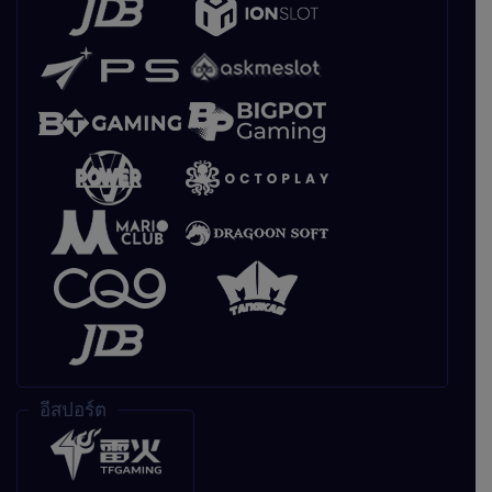
อีสปอร์ต